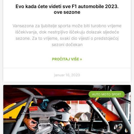
Evo kada ćete videti sve F1 automobile 2023.
ove sezone
Vansezona za ljubitelje sporta može biti turobno vrijeme
iščekivanja, dok nestrpljivo iščekuju dolazak sljedeće
sezone. Za to vrijeme, svaki dio vijesti o predstojećoj
sezoni dočekan
PROČITAJ VIŠE »
januar 16, 2023
AUTO MOTO SPORT