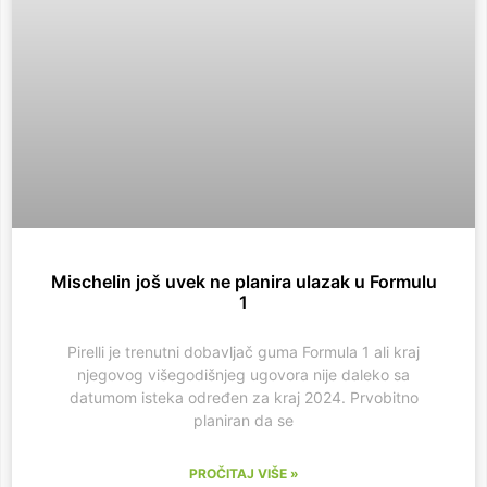
Mischelin još uvek ne planira ulazak u Formulu
1
Pirelli je trenutni dobavljač guma Formula 1 ali kraj
njegovog višegodišnjeg ugovora nije daleko sa
datumom isteka određen za kraj 2024. Prvobitno
planiran da se
PROČITAJ VIŠE »