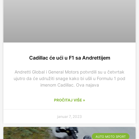
Cadillac će ući u F1 sa Andrettijem
Andretti Global i General Motors potvrdili su u četvrtak
ujutro da će udružiti snage kako bi ušli u Formulu 1 pod
imenom Cadillac. Ova najava
PROČITAJ VIŠE »
januar 7, 2023
AUTO MOTO SPORT