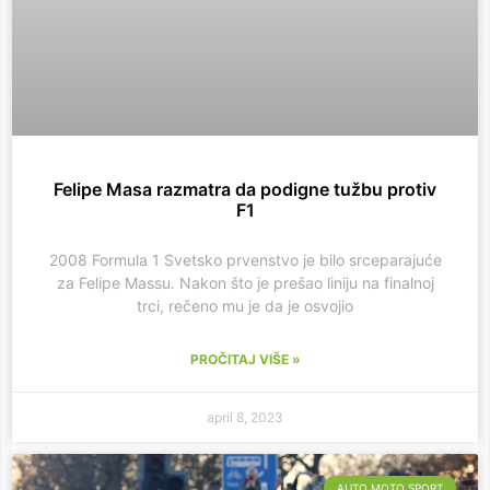
Felipe Masa razmatra da podigne tužbu protiv
F1
2008 Formula 1 Svetsko prvenstvo je bilo srceparajuće
za Felipe Massu. Nakon što je prešao liniju na finalnoj
trci, rečeno mu je da je osvojio
PROČITAJ VIŠE »
april 8, 2023
AUTO MOTO SPORT