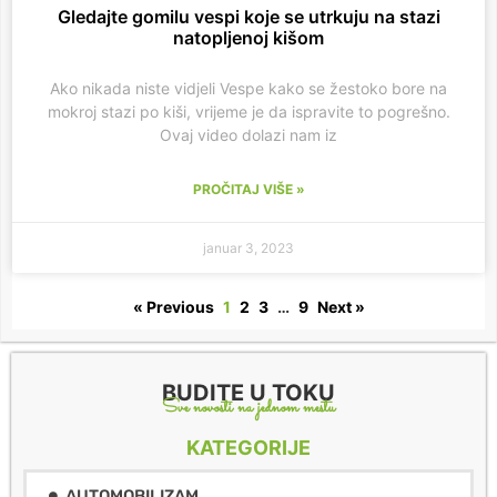
Gledajte gomilu vespi koje se utrkuju na stazi
natopljenoj kišom
Ako nikada niste vidjeli Vespe kako se žestoko bore na
mokroj stazi po kiši, vrijeme je da ispravite to pogrešno.
Ovaj video dolazi nam iz
PROČITAJ VIŠE »
januar 3, 2023
« Previous
1
2
3
…
9
Next »
BUDITE U TOKU
Sve novosti na jednom mestu
KATEGORIJE
AUTOMOBILIZAM