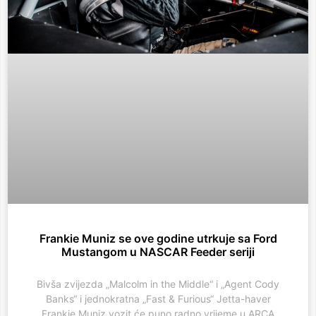
Frankie Muniz se ove godine utrkuje sa Ford
Mustangom u NASCAR Feeder seriji
Bivša zvijezda „Malcolm in the Middle“ i „Agent Cody
Banks“ i jednokratna „Fast & Furious“ Jetta-haver
Frankie Muniz vozit će puno radno vrijeme u ARCA