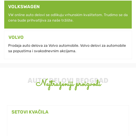
VOLKSWAGEN
VW online auto delovi se odlikuju vrhunskim kvalitetom. Trudimo se da
cena bude prihvatljiva za naše tržište.
VOLVO
Prodaja auto delova za Volvo automobile. Volvo delovi za automobile
sa popustima i svakodnevnim akcijama.
AUTO DELOVI BEOGRAD
Najtraženiji proizvodi
SETOVI KVAČILA