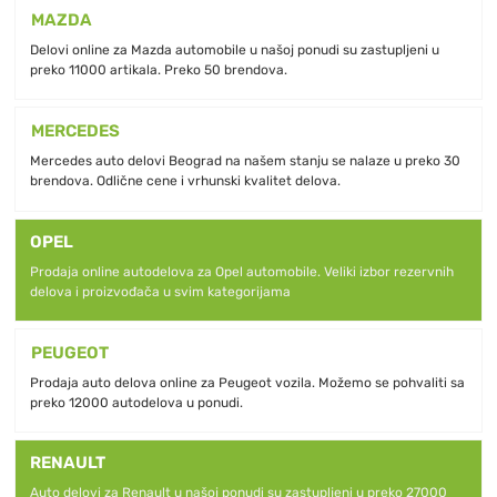
MAZDA
Delovi online za Mazda automobile u našoj ponudi su zastupljeni u
preko 11000 artikala. Preko 50 brendova.
MERCEDES
Mercedes auto delovi Beograd na našem stanju se nalaze u preko 30
brendova. Odlične cene i vrhunski kvalitet delova.
OPEL
Prodaja online autodelova za Opel automobile. Veliki izbor rezervnih
delova i proizvođača u svim kategorijama
PEUGEOT
Prodaja auto delova online za Peugeot vozila. Možemo se pohvaliti sa
preko 12000 autodelova u ponudi.
RENAULT
Auto delovi za Renault u našoj ponudi su zastupljeni u preko 27000