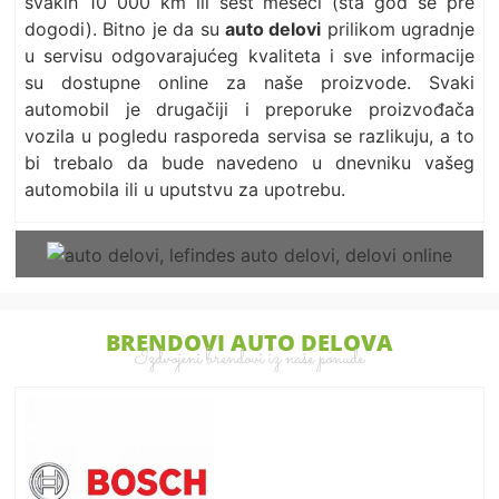
svakih 10 000 km ili šest meseci (šta god se pre
dogodi). Bitno je da su
auto delovi
prilikom ugradnje
u servisu odgovarajućeg kvaliteta i sve informacije
su dostupne online za naše proizvode. Svaki
automobil je drugačiji i preporuke proizvođača
vozila u pogledu rasporeda servisa se razlikuju, a to
bi trebalo da bude navedeno u dnevniku vašeg
automobila ili u uputstvu za upotrebu.
BRENDOVI AUTO DELOVA
Izdvojeni brendovi iz naše ponude