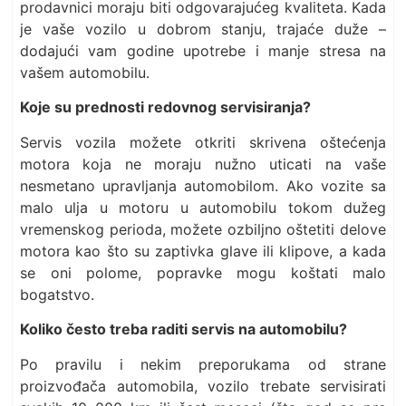
prodavnici moraju biti odgovarajućeg kvaliteta. Kada
je vaše vozilo u dobrom stanju, trajaće duže –
dodajući vam godine upotrebe i manje stresa na
vašem automobilu.
Koje su prednosti redovnog servisiranja?
Servis vozila možete otkriti skrivena oštećenja
motora koja ne moraju nužno uticati na vaše
nesmetano upravljanja automobilom. Ako vozite sa
malo ulja u motoru u automobilu tokom dužeg
vremenskog perioda, možete ozbiljno oštetiti delove
motora kao što su zaptivka glave ili klipove, a kada
se oni polome, popravke mogu koštati malo
bogatstvo.
Koliko često treba raditi servis na automobilu?
Po pravilu i nekim preporukama od strane
proizvođača automobila, vozilo trebate servisirati