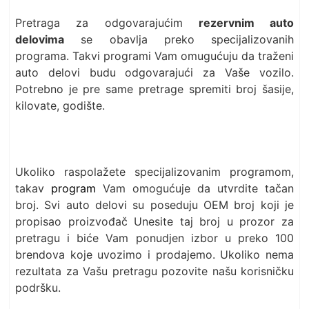
Pretraga za odgovarajućim
rezervnim auto
delovima
se obavlja preko specijalizovanih
programa. Takvi programi Vam omugućuju da traženi
auto delovi budu odgovarajući za Vaše vozilo.
Potrebno je pre same pretrage spremiti broj šasije,
kilovate, godište.
Ukoliko raspolažete specijalizovanim programom,
takav
program
Vam omogućuje da utvrdite tačan
broj. Svi auto delovi su poseduju OEM broj koji je
propisao proizvođač Unesite taj broj u prozor za
pretragu i biće Vam ponudjen izbor u preko 100
brendova koje uvozimo i prodajemo. Ukoliko nema
rezultata za Vašu pretragu pozovite našu korisničku
podršku.