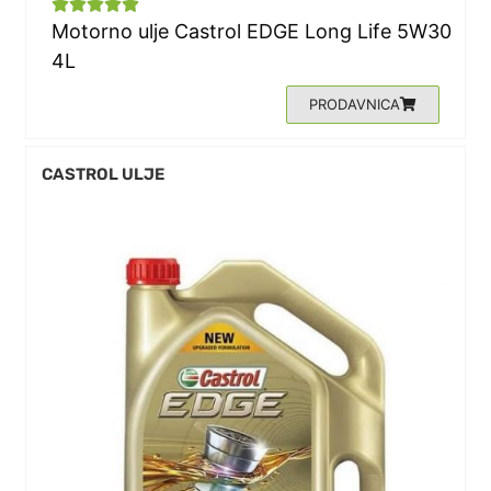





Motorno ulje Castrol EDGE Long Life 5W30
4L
PRODAVNICA
CASTROL ULJE