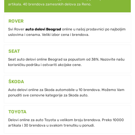
artikala. 40 brendova zamesnkih delova za Reno.
ROVER
Svi Rover
auto delovi Beograd
online u našoj prodavnici po najboljim
uslovima i cenama. Veliki izbor cena i brendova.
SEAT
Seat auto delovi online Beograd sa popustom od 38%. Nazovite našu
korisničku podršku i ostvariti akcijske cene.
ŠKODA
Auto delovi online za Skoda automobile u 10 brendova. Možemo Vam
ponuditi sve cenovne kategorije za Skoda auto.
TOYOTA
Delovi online za auto Toyota u velikom broju brendova. Preko 10000
artikala i 30 brendova u svakom trenutku u ponudi.