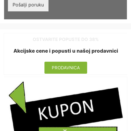
u
Pošalji poruku
k
a
*
OSTVARITE POPUSTE DO 38%
Akcijske cene i popusti u našoj prodavnici
PRODAVNICA