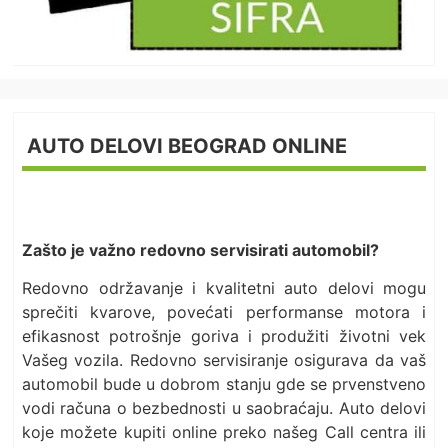
AUTO DELOVI BEOGRAD ONLINE
Zašto je važno redovno servisirati automobil?
Redovno održavanje i kvalitetni auto delovi mogu
sprečiti kvarove, povećati performanse motora i
efikasnost potrošnje goriva i produžiti životni vek
Vašeg vozila. Redovno servisiranje osigurava da vaš
automobil bude u dobrom stanju gde se prvenstveno
vodi računa o bezbednosti u saobraćaju. Auto delovi
koje možete kupiti online preko našeg Call centra ili