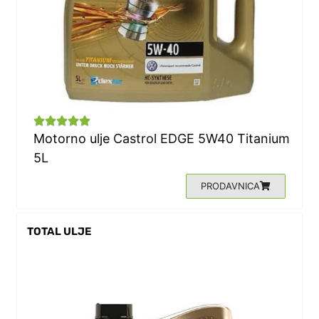





Motorno ulje
Castrol EDGE 5W40 Titanium
5L
PRODAVNICA
TOTAL ULJE