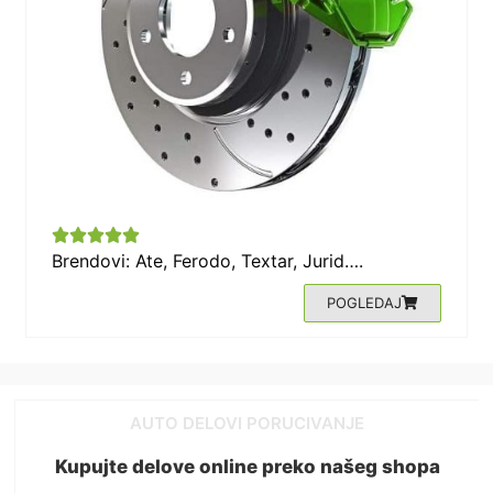





Brendovi: Ate, Ferodo, Textar, Jurid….
POGLEDAJ
AUTO DELOVI PORUCIVANJE
Kupujte delove online preko našeg shopa