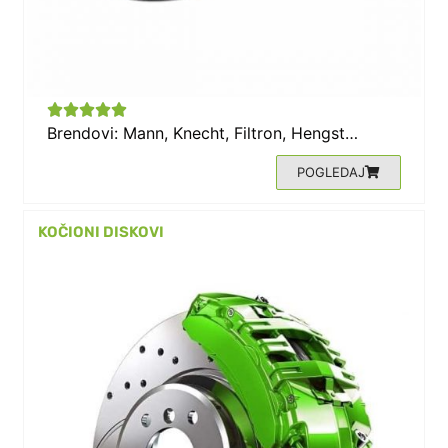





Brendovi: Mann, Knecht, Filtron, Hengst…
POGLEDAJ
KOČIONI DISKOVI