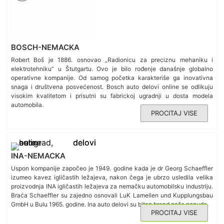
BOSCH-NEMACKA
Robert Boš je 1886. osnovao „Radionicu za preciznu mehaniku i
elektrotehniku“ u Štutgartu. Ovo je bilo rođenje današnje globalno
operativne kompanije. Od samog početka karakteriše ga inovativna
snaga i društvena posvećenost. Bosch auto delovi online se odlikuju
visokim kvalitetom i prisutni su fabrickoj ugradnji u dosta modela
automobila.
PROCITAJ VISE
INA-NEMACKA
Uspon kompanije započeo je 1949. godine kada je dr Georg Schaeffler
izumeo kavez igličastih ležajeva, nakon čega je ubrzo usledila velika
proizvodnja INA igličastih ležajeva za nemačku automobilsku industriju.
Braća Schaeffler su zajedno osnovali LuK Lamellen und Kupplungsbau
GmbH u Bulu 1965. godine. Ina auto delovi su bitan brend naše ponude.
PROCITAJ VISE