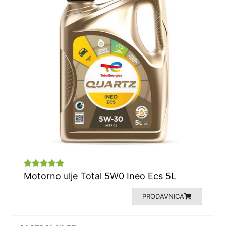





Motorno ulje Total 5W0 Ineo Ecs 5L
PRODAVNICA