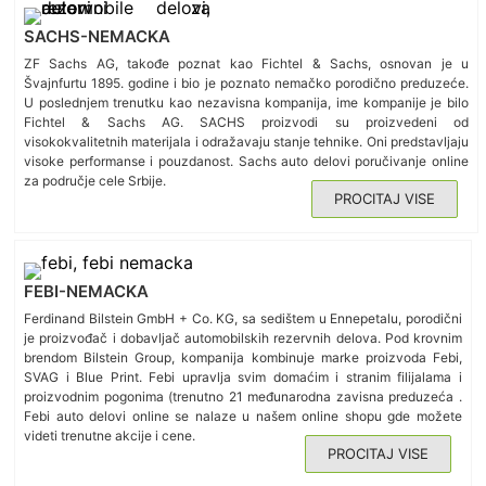
SACHS-NEMACKA
ZF Sachs AG, takođe poznat kao Fichtel & Sachs, osnovan je u
Švajnfurtu 1895. godine i bio je poznato nemačko porodično preduzeće.
U poslednjem trenutku kao nezavisna kompanija, ime kompanije je bilo
Fichtel & Sachs AG. SACHS proizvodi su proizvedeni od
visokokvalitetnih materijala i odražavaju stanje tehnike. Oni predstavljaju
visoke performanse i pouzdanost. Sachs auto delovi poručivanje online
za područje cele Srbije.
PROCITAJ VISE
FEBI-NEMACKA
Ferdinand Bilstein GmbH + Co. KG, sa sedištem u Ennepetalu, porodični
je proizvođač i dobavljač automobilskih rezervnih delova. Pod krovnim
brendom Bilstein Group, kompanija kombinuje marke proizvoda Febi,
SVAG i Blue Print. Febi upravlja svim domaćim i stranim filijalama i
proizvodnim pogonima (trenutno 21 međunarodna zavisna preduzeća .
Febi auto delovi online se nalaze u našem online shopu gde možete
videti trenutne akcije i cene.
PROCITAJ VISE