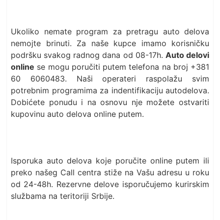
Ukoliko nemate program za pretragu auto delova
nemojte brinuti. Za naše kupce imamo korisničku
podršku svakog radnog dana od 08-17h.
Auto delovi
online
se mogu poručiti putem telefona na broj +381
60 6060483. Naši operateri raspolažu svim
potrebnim programima za indentifikaciju autodelova.
Dobićete ponudu i na osnovu nje možete ostvariti
kupovinu auto delova online putem.
Isporuka auto delova koje poručite online putem ili
preko našeg Call centra stiže na Vašu adresu u roku
od 24-48h. Rezervne delove isporučujemo kurirskim
službama na teritoriji Srbije.