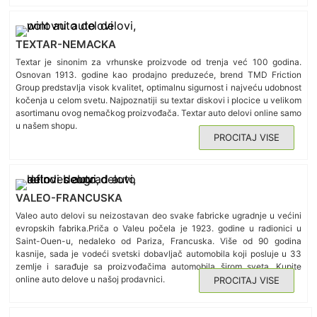
TEXTAR-NEMACKA
Textar je sinonim za vrhunske proizvode od trenja već 100 godina.
Osnovan 1913. godine kao prodajno preduzeće, brend TMD Friction
Group predstavlja visok kvalitet, optimalnu sigurnost i najveću udobnost
kočenja u celom svetu. Najpoznatiji su textar diskovi i plocice u velikom
asortimanu ovog nemačkog proizvođača. Textar auto delovi online samo
u našem shopu.
PROCITAJ VISE
VALEO-FRANCUSKA
Valeo auto delovi su neizostavan deo svake fabricke ugradnje u većini
evropskih fabrika.Priča o Valeu počela je 1923. godine u radionici u
Saint-Ouen-u, nedaleko od Pariza, Francuska. Više od 90 godina
kasnije, sada je vodeći svetski dobavljač automobila koji posluje u 33
zemlje i sarađuje sa proizvođačima automobila širom sveta. Kupite
online auto delove u našoj prodavnici.
PROCITAJ VISE