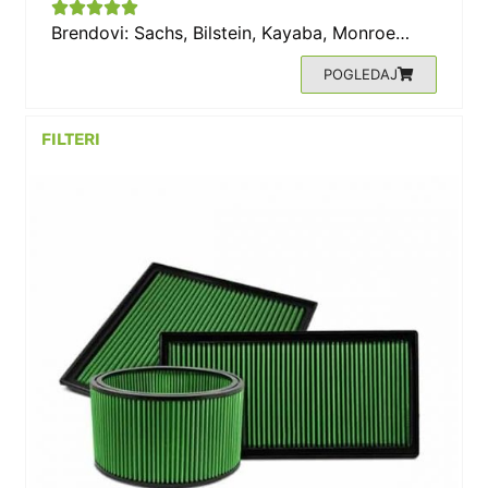





Brendovi: Sachs, Bilstein, Kayaba, Monroe…
POGLEDAJ
FILTERI