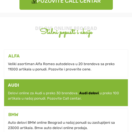
POZOVITE CALL CENTAR
DELOVI ONLINE BEOGRAD
Stalni popusti i akcije
ALFA
Veliki asortiman Alfa Romeo autodelova u 20 brendova sa preko
11000 artikala u ponudi. Pozovite i proverite cene.
AUDI
Delovi online za Audi u preko 30 brendova.
Audi delovi
u preko 100
artikala u našoj ponudi. Pozovite Call centar.
BMW
Auto delovi BMW online Beograd u našoj ponudi su zastupljeni sa
23000 artikala. Bmw auto delovi online prodaja.