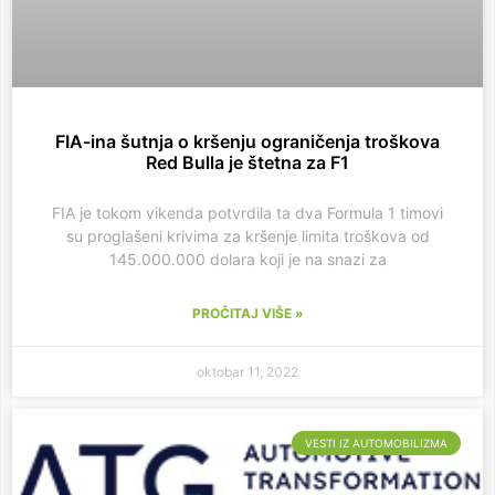
FIA-ina šutnja o kršenju ograničenja troškova
Red Bulla je štetna za F1
FIA je tokom vikenda potvrdila ta dva Formula 1 timovi
su proglašeni krivima za kršenje limita troškova od
145.000.000 dolara koji je na snazi ​​za
PROČITAJ VIŠE »
oktobar 11, 2022
VESTI IZ AUTOMOBILIZMA