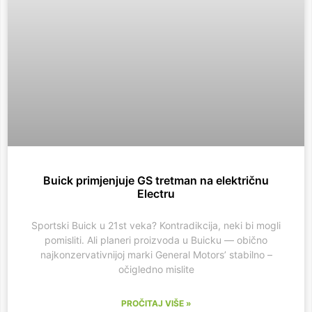
Buick primjenjuje GS tretman na električnu
Electru
Sportski Buick u 21st veka? Kontradikcija, neki bi mogli
pomisliti. Ali planeri proizvoda u Buicku — obično
najkonzervativnijoj marki General Motors’ stabilno –
očigledno mislite
PROČITAJ VIŠE »