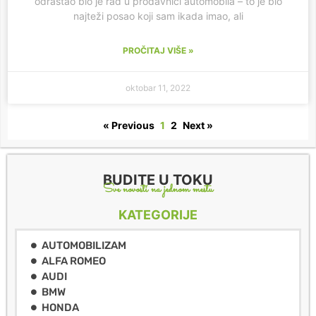
odrastao bio je rad u prodavnici automobila – to je bio
najteži posao koji sam ikada imao, ali
PROČITAJ VIŠE »
oktobar 11, 2022
« Previous
1
2
Next »
BUDITE U TOKU
Sve novosti na jednom mestu
KATEGORIJE
AUTOMOBILIZAM
ALFA ROMEO
AUDI
BMW
HONDA