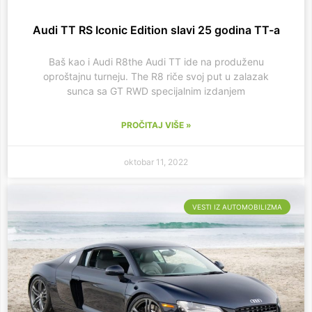
Audi TT RS Iconic Edition slavi 25 godina TT-a
Baš kao i Audi R8the Audi TT ide na produženu
oproštajnu turneju. The R8 riče svoj put u zalazak
sunca sa GT RWD specijalnim izdanjem
PROČITAJ VIŠE »
oktobar 11, 2022
VESTI IZ AUTOMOBILIZMA