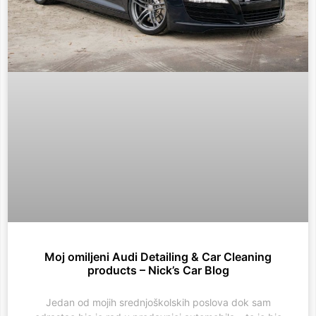
Moj omiljeni Audi Detailing & Car Cleaning
products – Nick’s Car Blog
Jedan od mojih srednjoškolskih poslova dok sam