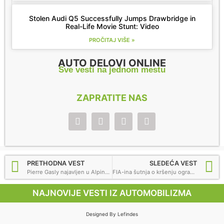
Stolen Audi Q5 Successfully Jumps Drawbridge in
Real-Life Movie Stunt: Video
PROČITAJ VIŠE »
AUTO DELOVI ONLINE
Sve vesti na jednom mestu
ZAPRATITE NAS
PRETHODNA VEST
SLEDEĆA VEST
Pierre Gasly najavljen u Alpine, Nyck de Vries za AlphaTauri za 2023.
FIA-ina šutnja o kršenju ograničenja troškova Red Bulla je štetna za F1
NAJNOVIJE VESTI IZ AUTOMOBILIZMA
Designed By Lefindes