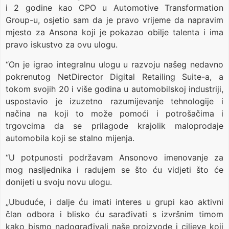
i 2 godine kao CPO u Automotive Transformation
Group-u, osjetio sam da je pravo vrijeme da napravim
mjesto za Ansona koji je pokazao obilje talenta i ima
pravo iskustvo za ovu ulogu.
“On je igrao integralnu ulogu u razvoju našeg nedavno
pokrenutog NetDirector Digital Retailing Suite-a, a
tokom svojih 20 i više godina u automobilskoj industriji,
uspostavio je izuzetno razumijevanje tehnologije i
načina na koji to može pomoći i potrošačima i
trgovcima da se prilagode krajolik maloprodaje
automobila koji se stalno mijenja.
“U potpunosti podržavam Ansonovo imenovanje za
mog nasljednika i radujem se što ću vidjeti što će
donijeti u svoju novu ulogu.
„Ubuduće, i dalje ću imati interes u grupi kao aktivni
član odbora i blisko ću sarađivati ​​s izvršnim timom
kako bismo nadograđivali naše proizvode i ciljeve koji