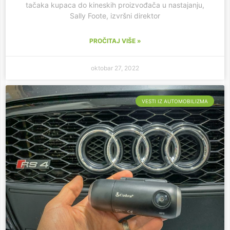
tačaka kupaca do kineskih proizvođača u nastajanju,
Sally Foote, izvršni direktor
PROČITAJ VIŠE »
oktobar 27, 2022
VESTI IZ AUTOMOBILIZMA