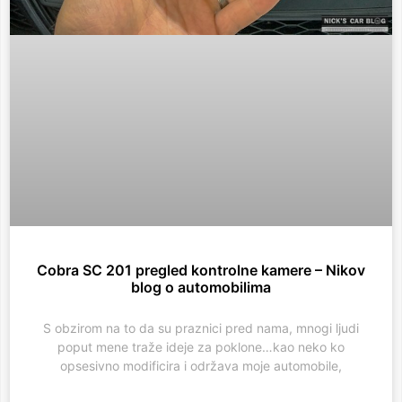
Cobra SC 201 pregled kontrolne kamere – Nikov
blog o automobilima
S obzirom na to da su praznici pred nama, mnogi ljudi
poput mene traže ideje za poklone…kao neko ko
opsesivno modificira i održava moje automobile,