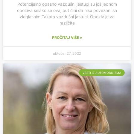
Potencijalno opasno vazdušni jastuci su još jednom
opoziva seiako se ovaj put čini da nisu povezani sa
zloglasnim Takata vazdušni jastuci. Opoziv je za
različite
PROČITAJ VIŠE »
oktobar 27, 2022
VESTI IZ AUTOMOBILIZMA