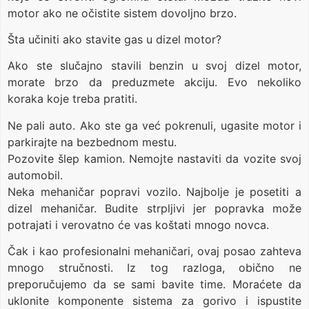
motor ako ne očistite sistem dovoljno brzo.
Šta učiniti ako stavite gas u dizel motor?
Ako ste slučajno stavili benzin u svoj dizel motor,
morate brzo da preduzmete akciju. Evo nekoliko
koraka koje treba pratiti.
Ne pali auto. Ako ste ga već pokrenuli, ugasite motor i
parkirajte na bezbednom mestu.
Pozovite šlep kamion. Nemojte nastaviti da vozite svoj
automobil.
Neka mehaničar popravi vozilo. Najbolje je posetiti a
dizel mehaničar. Budite strpljivi jer popravka može
potrajati i verovatno će vas koštati mnogo novca.
Čak i kao profesionalni mehaničari, ovaj posao zahteva
mnogo stručnosti. Iz tog razloga, obično ne
preporučujemo da se sami bavite time. Moraćete da
uklonite komponente sistema za gorivo i ispustite