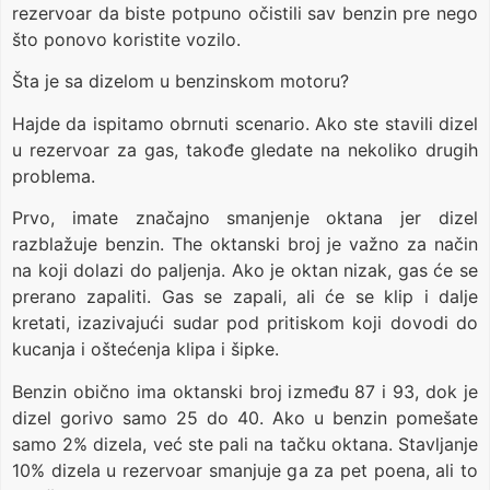
rezervoar da biste potpuno očistili sav benzin pre nego
što ponovo koristite vozilo.
Šta je sa dizelom u benzinskom motoru?
Hajde da ispitamo obrnuti scenario. Ako ste stavili dizel
u rezervoar za gas, takođe gledate na nekoliko drugih
problema.
Prvo, imate značajno smanjenje oktana jer dizel
razblažuje benzin. The oktanski broj je važno za način
na koji dolazi do paljenja. Ako je oktan nizak, gas će se
prerano zapaliti. Gas se zapali, ali će se klip i dalje
kretati, izazivajući sudar pod pritiskom koji dovodi do
kucanja i oštećenja klipa i šipke.
Benzin obično ima oktanski broj između 87 i 93, dok je
dizel gorivo samo 25 do 40. Ako u benzin pomešate
samo 2% dizela, već ste pali na tačku oktana. Stavljanje
10% dizela u rezervoar smanjuje ga za pet poena, ali to