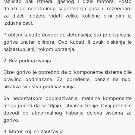
različito pali između gasnog i dizel motora. Pošto
dolazi do nepotpunog sagorevanja gasa u rezervoaru
za dizel, možete videti velike količine crni dim iz
izduvne cevi.
Problem takođe dovodi do detonacija, što je eksplozija
goriva unutar cilindra. Ovo kucati ili zvuk piskanja je
najzastupljeniji tokom ubrzanja.
2. Bez podmazivanja
Dizel gorivo je potrebno da bi komponente sistema bile
pravilno podmazane. Za poređenje, benzin ne nudi
nikakva svojstva podmazivanja.
Sa nedostatkom podmazivanja, metalne komponente
mogu početi da se trljaju i stvaraju trenje. Ovaj problem
dovodi do abnormalnog habanja delova sistema za
gorivo.
3. Motor koji se zaustavlja