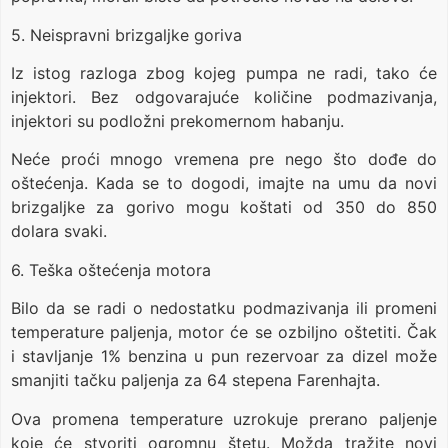
5. Neispravni brizgaljke goriva
Iz istog razloga zbog kojeg pumpa ne radi, tako će
injektori. Bez odgovarajuće količine podmazivanja,
injektori su podložni prekomernom habanju.
Neće proći mnogo vremena pre nego što dođe do
oštećenja. Kada se to dogodi, imajte na umu da novi
brizgaljke za gorivo mogu koštati od 350 do 850
dolara svaki.
6. Teška oštećenja motora
Bilo da se radi o nedostatku podmazivanja ili promeni
temperature paljenja, motor će se ozbiljno oštetiti. Čak
i stavljanje 1% benzina u pun rezervoar za dizel može
smanjiti tačku paljenja za 64 stepena Farenhajta.
Ova promena temperature uzrokuje prerano paljenje
koje će stvoriti ogromnu štetu. Možda tražite novi