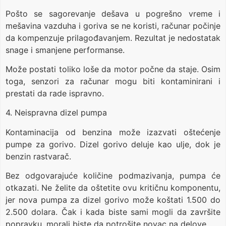
Pošto se sagorevanje dešava u pogrešno vreme i
mešavina vazduha i goriva se ne koristi, računar počinje
da kompenzuje prilagođavanjem. Rezultat je nedostatak
snage i smanjene performanse.
Može postati toliko loše da motor počne da staje. Osim
toga, senzori za računar mogu biti kontaminirani i
prestati da rade ispravno.
4. Neispravna dizel pumpa
Kontaminacija od benzina može izazvati oštećenje
pumpe za gorivo. Dizel gorivo deluje kao ulje, dok je
benzin rastvarač.
Bez odgovarajuće količine podmazivanja, pumpa će
otkazati. Ne želite da oštetite ovu kritičnu komponentu,
jer nova pumpa za dizel gorivo može koštati 1.500 do
2.500 dolara. Čak i kada biste sami mogli da završite
popravku, morali biste da potrošite novac na delove.