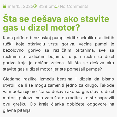
maj 15, 2023
8:39 pm
No Comments
Šta se dešava ako stavite
gas u dizel motor?
Kada priđete benzinskoj pumpi, vidite nekoliko različitih
ručki koje otkrivaju vrstu goriva. Većina pumpi je
bezolovno gorivo sa različitim oktanima, sve sa
ručkama u različitim bojama. Tu je i ručka za dizel
gorivo koja je obično zelena. Ali šta se dešava ako
stavite gas u dizel motor jer ste pomešali pumpe?
Gledamo razlike između benzina i dizela da bismo
utvrdili da li se mogu zameniti jedno za drugo. Takođe
vam pokazujemo šta se dešava ako se gas stavi u dizel
motor i pokazujemo vam šta da radite ako ste napravili
ovu grešku. Do kraja članka dobićete odgovore na
glavna pitanja.