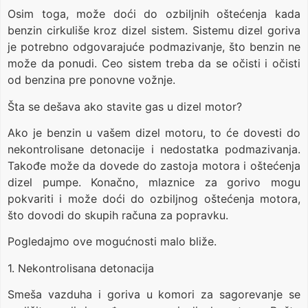
Osim toga, može doći do ozbiljnih oštećenja kada
benzin cirkuliše kroz dizel sistem. Sistemu dizel goriva
je potrebno odgovarajuće podmazivanje, što benzin ne
može da ponudi. Ceo sistem treba da se očisti i očisti
od benzina pre ponovne vožnje.
Šta se dešava ako stavite gas u dizel motor?
Ako je benzin u vašem dizel motoru, to će dovesti do
nekontrolisane detonacije i nedostatka podmazivanja.
Takođe može da dovede do zastoja motora i oštećenja
dizel pumpe. Konačno, mlaznice za gorivo mogu
pokvariti i može doći do ozbiljnog oštećenja motora,
što dovodi do skupih računa za popravku.
Pogledajmo ove mogućnosti malo bliže.
1. Nekontrolisana detonacija
Smeša vazduha i goriva u komori za sagorevanje se