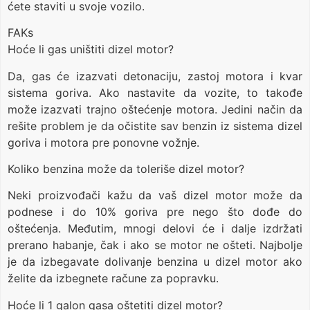
ćete staviti u svoje vozilo.
FAKs
Hoće li gas uništiti dizel motor?
Da, gas će izazvati detonaciju, zastoj motora i kvar
sistema goriva. Ako nastavite da vozite, to takođe
može izazvati trajno oštećenje motora. Jedini način da
rešite problem je da očistite sav benzin iz sistema dizel
goriva i motora pre ponovne vožnje.
Koliko benzina može da toleriše dizel motor?
Neki proizvođači kažu da vaš dizel motor može da
podnese i do 10% goriva pre nego što dođe do
oštećenja. Međutim, mnogi delovi će i dalje izdržati
prerano habanje, čak i ako se motor ne ošteti. Najbolje
je da izbegavate dolivanje benzina u dizel motor ako
želite da izbegnete račune za popravku.
Hoće li 1 galon gasa oštetiti dizel motor?