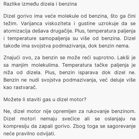
Razlike između dizela i benzina
Dizel gorivo ima veće molekule od benzina, što ga čini
težim. Varijanca viskoziteta i gustine uzrokuje da se
atomizacija dešava drugačije. Plus, temperatura paljenja
i temperature samopaljenja su više od benzina. Dizel
takođe ima svojstva podmazivanja, dok benzin nema.
Znajući ovo, za benzin se može reći suprotno. Lakši je
sa manjim molekulima. Temperatura tačke paljenja je
niža od dizela. Plus, benzin isparava dok dizel ne.
Benzin ne nudi svojstva podmazivanja, već deluje više
kao rastvarač.
Možete li staviti gas u dizel motor?
Ne, dizel motor nije opremljen za rukovanje benzinom.
Dizel motori nemaju svećice ali se oslanjaju na
kompresiju da zapali gorivo. Zbog toga se sagorevanje
neće pravilno odvijati.