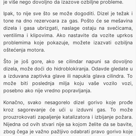
je više nego dovoljno da izazove ozbiljne probleme.
Ipak, to nije sve što se može dogoditi. Dizel je težak i
tone na dno rezervoara za gas. Pošto će se mešavina
dizela i gasa ubrizgati, naslage ostaju na svećicama,
ventilima i klipovima. Ako nastavite da vozite uprkos
problemima koje pokazuje, možete izazvati ozbiljna
oštećenja motora.
Što je još gore, ako se cilindar napuni sa dovoljno
dizela, može doći do hidroblokiranja. Odavde gledate u
a izduvana zaptivka glave ili napukla glava cilindra. To
može biti poslednja milja koju vaše vozilo vozi,
posebno ako nije vredno popravljanja.
Konačno, svako nesagorelo dizel gorivo koje prođe
kroz sagorevanje će ući u izduvni gas. To može
prouzrokovati zapaljenje katalizatora i izbijanje požara.
Nijedna od ovih stvari nije sa kojom želite da se bavite,
zbog čega je važno pažljivo odabrati pravo gorivo koje