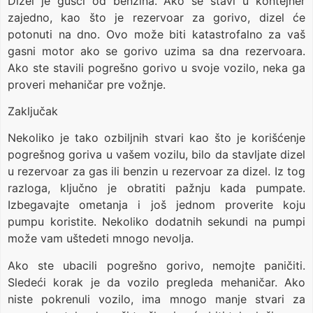
Dizel je gušći od benzina. Ako se stavi u kontejner
zajedno, kao što je rezervoar za gorivo, dizel će
potonuti na dno. Ovo može biti katastrofalno za vaš
gasni motor ako se gorivo uzima sa dna rezervoara.
Ako ste stavili pogrešno gorivo u svoje vozilo, neka ga
proveri mehaničar pre vožnje.
Zaključak
Nekoliko je tako ozbiljnih stvari kao što je korišćenje
pogrešnog goriva u vašem vozilu, bilo da stavljate dizel
u rezervoar za gas ili benzin u rezervoar za dizel. Iz tog
razloga, ključno je obratiti pažnju kada pumpate.
Izbegavajte ometanja i još jednom proverite koju
pumpu koristite. Nekoliko dodatnih sekundi na pumpi
može vam uštedeti mnogo nevolja.
Ako ste ubacili pogrešno gorivo, nemojte paničiti.
Sledeći korak je da vozilo pregleda mehaničar. Ako
niste pokrenuli vozilo, ima mnogo manje stvari za