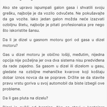
Ako ste upravo ispumpali galon gasa i shvatili svoju
grešku, najbolje je da vozilo odvučete. Ne pokušavajte
da ga vozite. Iako jedan galon možda neće izazvati
ozbiljnu štetu, najbolje je pitati profesionalca pre nego
što iskoristite šansu.
Da li je dizel u gasnom motoru gori od gasa u dizel
motoru?
Gas u dizel motoru je obično lošiji, međutim, nijedna
opcija nije poželjna jer ova dva sistema nisu predviđena
da rade zajedno. Sa gasom u dizel ili dizelom u gasu,
gledate na ozbiljne mehaničke kvarove koji koštaju
dobar iznos novca da se poprave. Držite se da stavite
pravu vrstu goriva u svoj automobil da biste izbegli ove
probleme.
Da li gas pluta na dizelu?