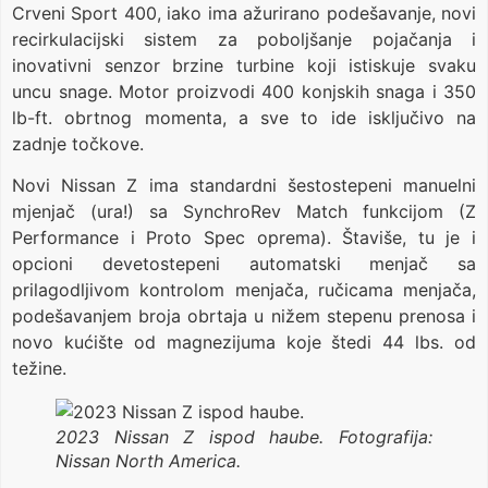
Crveni Sport 400, iako ima ažurirano podešavanje, novi
recirkulacijski sistem za poboljšanje pojačanja i
inovativni senzor brzine turbine koji istiskuje svaku
uncu snage. Motor proizvodi 400 konjskih snaga i 350
lb-ft. obrtnog momenta, a sve to ide isključivo na
zadnje točkove.
Novi Nissan Z ima standardni šestostepeni manuelni
mjenjač (ura!) sa SynchroRev Match funkcijom (Z
Performance i Proto Spec oprema). Štaviše, tu je i
opcioni devetostepeni automatski menjač sa
prilagodljivom kontrolom menjača, ručicama menjača,
podešavanjem broja obrtaja u nižem stepenu prenosa i
novo kućište od magnezijuma koje štedi 44 lbs. od
težine.
2023 Nissan Z ispod haube. Fotografija:
Nissan North America.