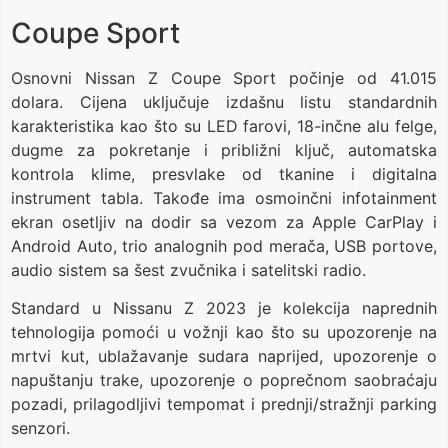
Coupe Sport
Osnovni Nissan Z Coupe Sport počinje od 41.015
dolara. Cijena uključuje izdašnu listu standardnih
karakteristika kao što su LED farovi, 18-inčne alu felge,
dugme za pokretanje i približni ključ, automatska
kontrola klime, presvlake od tkanine i digitalna
instrument tabla. Takođe ima osmoinčni infotainment
ekran osetljiv na dodir sa vezom za Apple CarPlay i
Android Auto, trio analognih pod merača, USB portove,
audio sistem sa šest zvučnika i satelitski radio.
Standard u Nissanu Z 2023 je kolekcija naprednih
tehnologija pomoći u vožnji kao što su upozorenje na
mrtvi kut, ublažavanje sudara naprijed, upozorenje o
napuštanju trake, upozorenje o poprečnom saobraćaju
pozadi, prilagodljivi tempomat i prednji/stražnji parking
senzori.