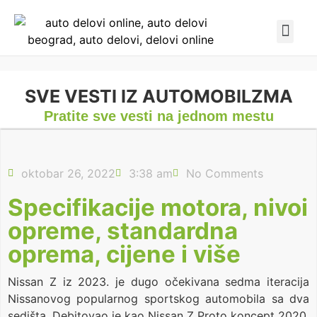
SVE VESTI IZ AUTOMOBILZMA
Pratite sve vesti na jednom mestu
oktobar 26, 2022
3:38 am
No Comments
Specifikacije motora, nivoi
opreme, standardna
oprema, cijene i više
Nissan Z iz 2023. je dugo očekivana sedma iteracija
Nissanovog popularnog sportskog automobila sa dva
sedišta. Debitovao je kao Nissan Z Proto koncept 2020.