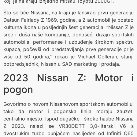
koji je na kraju iznjedrio mitsku Toyotu 2000GT.
Što se tiče Nissana, na kraju je lansirao prvu generaciju
Datsun Fairlady Z 1969. godine, a Z automobil je postao
kulturna ikona u posljednjih šest generacija. “Nissan Z je
srce i duša naše kompanije, donoseći dizajn sportskih
automobila, performanse i uzbuđenje širokom spektru
kupaca, počevši od predstavljanja prve generacije prije
više od 50 godina,” rekao je Michael Colleran, stariji
potpredsjednik, Nissan u SAD marketing i prodaja.
2023 Nissan Z: Motor i
pogon
Govorimo o novom Nissanovom sportskom automobilu,
tako da motor i pogonska linija moraju zauzeti
centralno mjesto. Ispod dugačke i široke haube Nissana
Z 2023. nalazi se VR30DDTT 3,0-litarski V6 s
dvostrukim turbo punjačem naslijeđen od Infiniti Q60