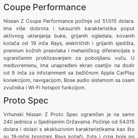
Coupe Performance
Nissan Z Coupe Performance počinje od 51.015 dolara.
Ima više dobrota i luksuznih karakteristika poput
aktivnog uklanjanja buke, grijanih ogledala, kovanih
kotača od 19 inča Rays, električnih i grijanih sjedišta,
premium kožnih presvlaka i mehaničkog diferencijala s
ograničenim proklizavanjem za poboljšanu vuču. U
međuvremenu, ima unapređeni ekran osetljiv na dodir
od 9 inča za infotainment sa bežičnom Apple CarPlay
konekcijom, navigacijom, Bose audio sistemom sa osam
zvučnika i Wi-Fi hotspot funkcijom.
Proto Spec
Vrhunski Nissan Z Proto Spec ograničen je na samo
240 jedinica u Sjedinjenim Državama. Počinje od 54.015
dolara i dolazi s ekskluzivnim karakteristikama kao što
su 19-inčni bronzani Rays kotači, žuta i crna boja po