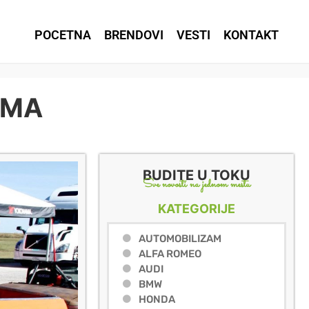
POCETNA
BRENDOVI
VESTI
KONTAKT
ZMA
BUDITE U TOKU
Sve novosti na jednom mestu
KATEGORIJE
AUTOMOBILIZAM
ALFA ROMEO
AUDI
BMW
HONDA