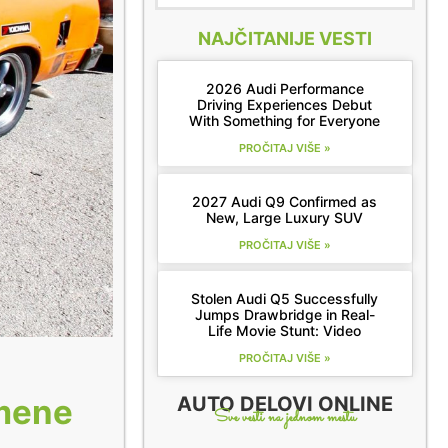
NAJČITANIJE VESTI
2026 Audi Performance
Driving Experiences Debut
With Something for Everyone
PROČITAJ VIŠE »
2027 Audi Q9 Confirmed as
New, Large Luxury SUV
PROČITAJ VIŠE »
Stolen Audi Q5 Successfully
Jumps Drawbridge in Real-
Life Movie Stunt: Video
PROČITAJ VIŠE »
AUTO DELOVI ONLINE
 mene
Sve vesti na jednom mestu