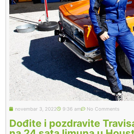
novembar 3, 2022
9:36 am
No Comments
Dođite i pozdravite Travi
na 24 sata limuna u Hous