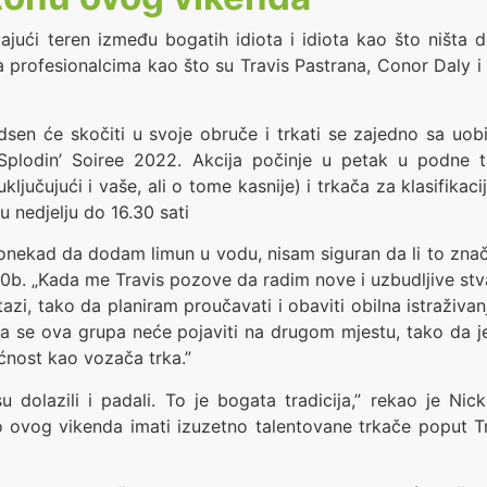
vajući teren između bogatih idiota i idiota kao što ništa
sa profesionalcima kao što su Travis Pastrana, Conor Daly 
en će skočiti u svoje obruče i trkati se zajedno sa uobi
plodin’ Soiree 2022. Akcija počinje u petak u podne 
čujući i vaše, ali o tome kasnije) i trkača za klasifikacij
u nedjelju do 16.30 sati
onekad da dodam limun u vodu, nisam siguran da li to znači
 n00b. „Kada me Travis pozove da radim nove i uzbudljive stv
zi, tako da planiram proučavati i obaviti obilna istraživan
da se ova grupa neće pojaviti na drugom mjestu, tako da 
ćnost kao vozača trka.”
u dolazili i padali. To je bogata tradicija,” rekao je Nic
 ovog vikenda imati izuzetno talentovane trkače poput T