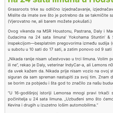
Grassroots trke su odlično izjednačavanje, izjednača
Mislite da imate sve što je potrebno da se takmičite 
(Vjerovatno ne, ali barem možete pokušati.)
Ovog vikenda na MSR Houstonu, Pastrana, Daly i Mads
čudacima na 24 sata limuna’ Yokohama Stuntin’ & S
inspekcijom—besplatnim pregovorima između sudija (uklju
u subotu u 10 sati do 17 sati, a zatim ponovo od 9 sati 
„Nikada ranije nisam učestvovao u trci limuna. Volim p
ili ne”, rekao je Daly, veterinar IndyCar-a, ali Lemons
da uvek kažem da. Nikada prije nisam vozio na ovoj sta
siguran da sam spreman nastupiti za svoj tim. Znam 
se borim za pobjedu i šta god to značilo za našu budu
“U 16-godišnjoj istoriji Lemonsa mnogi pravi trkači s
počinitelja u 24 sata limuna. „Uzbuđeni smo što ćemo
Kevina i drugih u izuzetno lošim automobilima.“