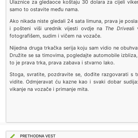
Ulaznice za gledaoce koštaju 30 dolara za cijeli vik
samo to ostavite među nama.
Ako nikada niste gledali 24 sata limuna, prava je posla
i pošteni viši urednik vijesti ovdje na
The Drive
ali
fotografišem, sudim i vičem na vozače.
Nijedna druga trkačka serija koju sam vidio ne obuhva
Družite se sa timovima, pogledajte automobile izbliza, 
to je prava trka, prava zabava i stvarno lako.
Stoga, svratite, pozdravite se, dođite razgovarati s
vidite. Odmjeravat ću kazne kao i svaki dobar sudija
vikanje na vozače i primanje mita.
PRETHODNA VEST