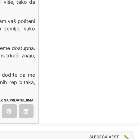
i više, tako da
sam vaš pošteni
 zemlje, kako
ijeme dostupna.
s trkači znaju,
da dođite da me
nih rep bitaka,
K SA PRIJATELJIMA
SLEDEĆA VEST