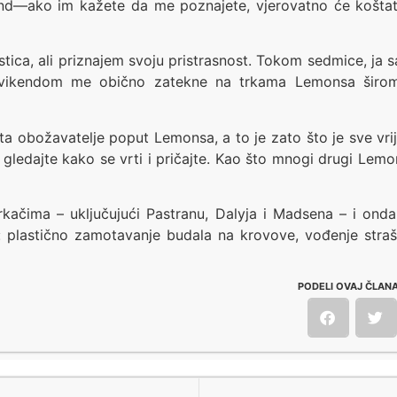
end—ako im kažete da me poznajete, vjerovatno će koštat
stica, ali priznajem svoju pristrasnost. Tokom sedmice, ja 
 vikendom me obično zatekne na trkama Lemonsa širom
ta obožavatelje poput Lemonsa, a to je zato što je sve vr
gledajte kako se vrti i pričajte. Kao što mnogi drugi Lemon
 trkačima – uključujući Pastranu, Dalyja i Madsena – i on
: plastično zamotavanje budala na krovove, vođenje straš
PODELI OVAJ ČLANA