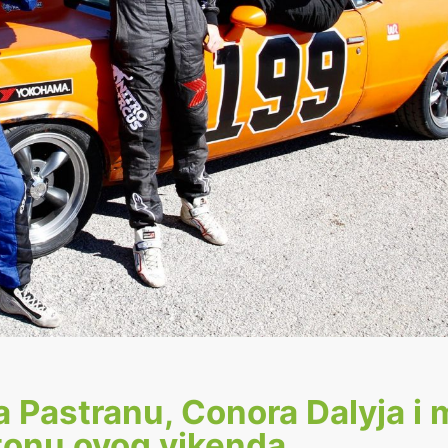
sa Pastranu, Conora Dalyja i
tonu ovog vikenda