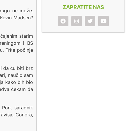
ZAPRATITE NAS
 drugo ne može.
i Kevin Madsen?
čajenim starim
treningom i BS
u. Trka počinje
 da ću biti brz
ari, naučio sam
ja kako bih bio
jedva čekam da
k Pon, saradnik
ravisa, Conora,