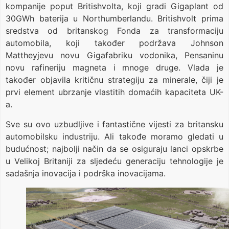
kompanije poput Britishvolta, koji gradi Gigaplant od
30GWh baterija u Northumberlandu. Britishvolt prima
sredstva od britanskog Fonda za transformaciju
automobila, koji također podržava Johnson
Mattheyjevu novu Gigafabriku vodonika, Pensaninu
novu rafineriju magneta i mnoge druge. Vlada je
također objavila kritičnu strategiju za minerale, čiji je
prvi element ubrzanje vlastitih domaćih kapaciteta UK-
a.
Sve su ovo uzbudljive i fantastične vijesti za britansku
automobilsku industriju. Ali takođe moramo gledati u
budućnost; najbolji način da se osiguraju lanci opskrbe
u Velikoj Britaniji za sljedeću generaciju tehnologije je
sadašnja inovacija i podrška inovacijama.