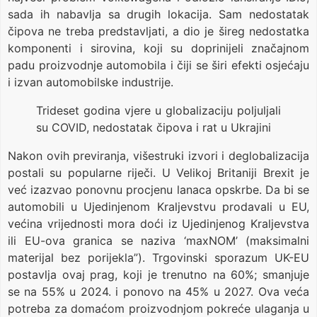
sada ih nabavlja sa drugih lokacija. Sam nedostatak
čipova ne treba predstavljati, a dio je šireg nedostatka
komponenti i sirovina, koji su doprinijeli značajnom
padu proizvodnje automobila i čiji se širi efekti osjećaju
i izvan automobilske industrije.
Trideset godina vjere u globalizaciju poljuljali
su COVID, nedostatak čipova i rat u Ukrajini
Nakon ovih previranja, višestruki izvori i deglobalizacija
postali su popularne riječi. U Velikoj Britaniji Brexit je
već izazvao ponovnu procjenu lanaca opskrbe. Da bi se
automobili u Ujedinjenom Kraljevstvu prodavali u EU,
većina vrijednosti mora doći iz Ujedinjenog Kraljevstva
ili EU-ova granica se naziva ‘maxNOM’ (maksimalni
materijal bez porijekla”). Trgovinski sporazum UK-EU
postavlja ovaj prag, koji je trenutno na 60%; smanjuje
se na 55% u 2024. i ponovo na 45% u 2027. Ova veća
potreba za domaćom proizvodnjom pokreće ulaganja u