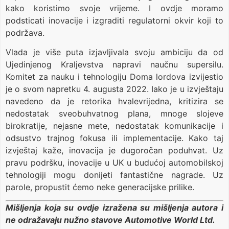
kako koristimo svoje vrijeme. I ovdje moramo
podsticati inovacije i izgraditi regulatorni okvir koji to
podržava.
Vlada je više puta izjavljivala svoju ambiciju da od
Ujedinjenog Kraljevstva napravi naučnu supersilu.
Komitet za nauku i tehnologiju Doma lordova izvijestio
je o svom napretku 4. augusta 2022. Iako je u izvještaju
navedeno da je retorika hvalevrijedna, kritizira se
nedostatak sveobuhvatnog plana, mnoge slojeve
birokratije, nejasne mete, nedostatak komunikacije i
odsustvo trajnog fokusa ili implementacije. Kako taj
izvještaj kaže, inovacija je dugoročan poduhvat. Uz
pravu podršku, inovacije u UK u budućoj automobilskoj
tehnologiji mogu donijeti fantastične nagrade. Uz
parole, propustit ćemo neke generacijske prilike.
Mišljenja koja su ovdje izražena su mišljenja autora i
ne odražavaju nužno stavove Automotive World Ltd.