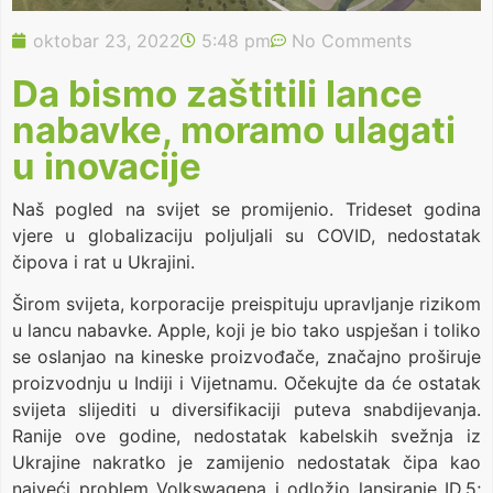
oktobar 23, 2022
5:48 pm
No Comments
Da bismo zaštitili lance
nabavke, moramo ulagati
u inovacije
Naš pogled na svijet se promijenio. Trideset godina
vjere u globalizaciju poljuljali su COVID, nedostatak
čipova i rat u Ukrajini.
Širom svijeta, korporacije preispituju upravljanje rizikom
u lancu nabavke. Apple, koji je bio tako uspješan i toliko
se oslanjao na kineske proizvođače, značajno proširuje
proizvodnju u Indiji i Vijetnamu. Očekujte da će ostatak
svijeta slijediti u diversifikaciji puteva snabdijevanja.
Ranije ove godine, nedostatak kabelskih svežnja iz
Ukrajine nakratko je zamijenio nedostatak čipa kao
najveći problem Volkswagena i odložio lansiranje ID.5;