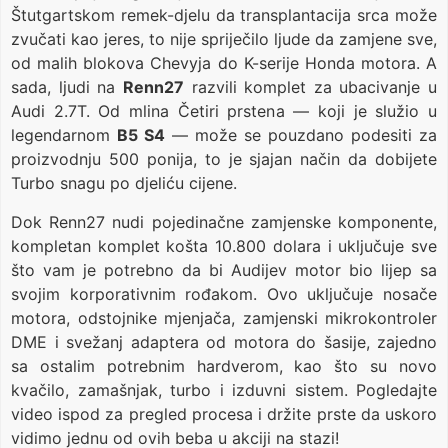
Štutgartskom remek-djelu da transplantacija srca može
zvučati kao jeres, to nije spriječilo ljude da zamjene sve,
od malih blokova Chevyja do K-serije Honda motora. A
sada, ljudi na
Renn27
razvili komplet za ubacivanje u
Audi 2.7T. Od mlina Četiri prstena — koji je služio u
legendarnom
B5 S4
— može se pouzdano podesiti za
proizvodnju 500 ponija, to je sjajan način da dobijete
Turbo snagu po djeliću cijene.
Dok Renn27 nudi pojedinačne zamjenske komponente,
kompletan komplet košta 10.800 dolara i uključuje sve
što vam je potrebno da bi Audijev motor bio lijep sa
svojim korporativnim rođakom. Ovo uključuje nosače
motora, odstojnike mjenjača, zamjenski mikrokontroler
DME i svežanj adaptera od motora do šasije, zajedno
sa ostalim potrebnim hardverom, kao što su novo
kvačilo, zamašnjak, turbo i izduvni sistem. Pogledajte
video ispod za pregled procesa i držite prste da uskoro
vidimo jednu od ovih beba u akciji na stazi!