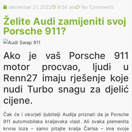
decembar 21, 2022
8:56 am
No Comments
Želite Audi zamijeniti svoj
Porsche 911?
Ako je vaš Porsche 911
motor procvao, ljudi u
Renn27 imaju rješenje koje
nudi Turbo snagu za djelić
cijene.
Čak će i okorjeli ljubitelji Audija priznati da je Porsche
911 automobilska kraljevska vlast. Ali svaka plemenita
krvna loza – samo pitajte kralja Čarlsa – ima svoje