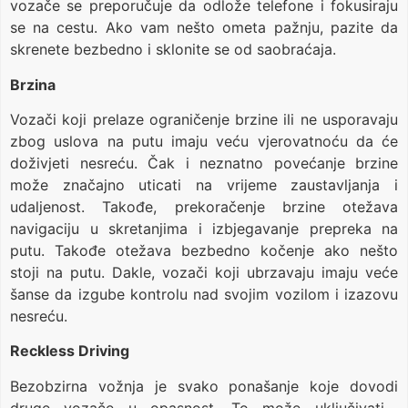
vozače se preporučuje da odlože telefone i fokusiraju
se na cestu. Ako vam nešto ometa pažnju, pazite da
skrenete bezbedno i sklonite se od saobraćaja.
Brzina
Vozači koji prelaze ograničenje brzine ili ne usporavaju
zbog uslova na putu imaju veću vjerovatnoću da će
doživjeti nesreću. Čak i neznatno povećanje brzine
može značajno uticati na vrijeme zaustavljanja i
udaljenost. Takođe, prekoračenje brzine otežava
navigaciju u skretanjima i izbjegavanje prepreka na
putu. Takođe otežava bezbedno kočenje ako nešto
stoji na putu. Dakle, vozači koji ubrzavaju imaju veće
šanse da izgube kontrolu nad svojim vozilom i izazovu
nesreću.
Reckless Driving
Bezobzirna vožnja je svako ponašanje koje dovodi
druge vozače u opasnost. To može uključivati ​​