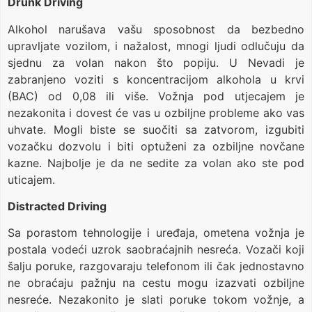
Drunk Driving
Alkohol narušava vašu sposobnost da bezbedno
upravljate vozilom, i nažalost, mnogi ljudi odlučuju da
sjednu za volan nakon što popiju. U Nevadi je
zabranjeno voziti s koncentracijom alkohola u krvi
(BAC) od 0,08 ili više. Vožnja pod utjecajem je
nezakonita i dovest će vas u ozbiljne probleme ako vas
uhvate. Mogli biste se suočiti sa zatvorom, izgubiti
vozačku dozvolu i biti optuženi za ozbiljne novčane
kazne. Najbolje je da ne sedite za volan ako ste pod
uticajem.
Distracted Driving
Sa porastom tehnologije i uređaja, ometena vožnja je
postala vodeći uzrok saobraćajnih nesreća. Vozači koji
šalju poruke, razgovaraju telefonom ili čak jednostavno
ne obraćaju pažnju na cestu mogu izazvati ozbiljne
nesreće. Nezakonito je slati poruke tokom vožnje, a