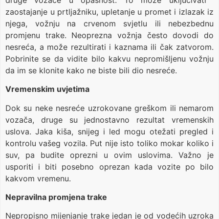
zaostajanje u prtljažniku, upletanje u promet i izlazak iz
njega, vožnju na crvenom svjetlu ili nebezbednu
promjenu trake. Neoprezna vožnja često dovodi do
nesreća, a može rezultirati i kaznama ili čak zatvorom.
Pobrinite se da vidite bilo kakvu nepromišljenu vožnju
da im se klonite kako ne biste bili dio nesreće.
Vremenskim uvjetima
Dok su neke nesreće uzrokovane greškom ili nemarom
vozača, druge su jednostavno rezultat vremenskih
uslova. Jaka kiša, snijeg i led mogu otežati pregled i
kontrolu vašeg vozila. Put nije isto toliko mokar koliko i
suv, pa budite oprezni u ovim uslovima. Važno je
usporiti i biti posebno oprezan kada vozite po bilo
kakvom vremenu.
Nepravilna promjena trake
Nepropisno mijenjanje trake jedan je od vodećih uzroka