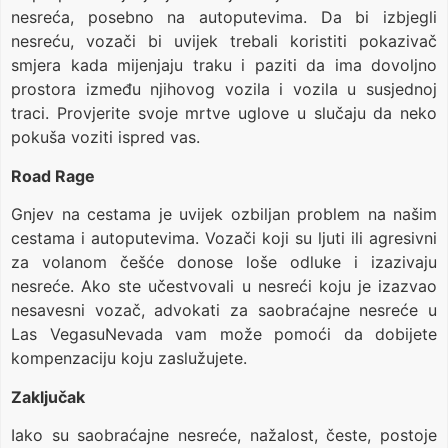
nesreća, posebno na autoputevima. Da bi izbjegli
nesreću, vozači bi uvijek trebali koristiti pokazivač
smjera kada mijenjaju traku i paziti da ima dovoljno
prostora između njihovog vozila i vozila u susjednoj
traci. Provjerite svoje mrtve uglove u slučaju da neko
pokuša voziti ispred vas.
Road Rage
Gnjev na cestama je uvijek ozbiljan problem na našim
cestama i autoputevima. Vozači koji su ljuti ili agresivni
za volanom češće donose loše odluke i izazivaju
nesreće. Ako ste učestvovali u nesreći koju je izazvao
nesavesni vozač, advokati za saobraćajne nesreće u
Las VegasuNevada vam može pomoći da dobijete
kompenzaciju koju zaslužujete.
Zaključak
Iako su saobraćajne nesreće, nažalost, česte, postoje