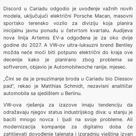
Discord u Cariadu odgodio je uvođenje važnih novih
modela, uključujući električni Porsche Macan, masovni
sportsko terensko vozilo za diviziju koja planira
inicijalnu javnu ponudu u četvrtom kvartalu. Audijeva
nova linija Artemis EV-a odgođena je za oko dvije
godine do 2027. A VW-ov ultra-luksuzni brend Bentley
možda neće moći biti potpuno električni do kraja ove
decenije kako je planirano zbog problema sa
softverom, objavio je Automobilwoche ranije. mjesec.
„Čini se da je preuzimanje broda u Cariadu bio Diessov
pad“, rekao je Matthias Schmidt, nezavisni analitičar
automobila sa sjedištem u Berlinu.
VW-ova rješenja za izazove imaju tendenciju da
odražavaju njegov status industrijskog diva: u stanju je
baciti mnogo novca i ljudi na svoje probleme. Ali
modernizacija kompanije za digitalno doba će
zahtijevati dovođenje talenata i izgradnju vještina izvan