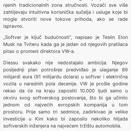
njenih tradicionalnih zona stručnosti. Vozači sve više
zahtijevaju intuitivna korisnička sučelja i usluge koje bi
mogle stvoriti nove tokove prihoda, ako se rade
ispravno.
„Softver je ključ budućnosti“, napisao je Teslin Elon
Musk na Tviteru kada ga je jedan od njegovih pratilaca
pitao o promeni direktora VW-a.
Diessu svakako nije nedostajalo ambicija. Njegov
posljednji plan potrošnje predviđao je ulaganje 89
milijardi eura (91 milijardu dolara) u softver i električna
vozila u narednih pola decenije. VW je prošle godine
rekao da će na kraju zaposliti 10.000 ljudi samo u
okviru svog softverskog poslovanja, što bi ga učinilo
jednom od najvećih evropskih kompanija u tom
prostoru. Prije samo tri sedmice, zadirkivao je velike
investicije u Kini kako bi zaposlio nekoliko hiljada
softverskih inženjera na najvećem tržištu automobila.