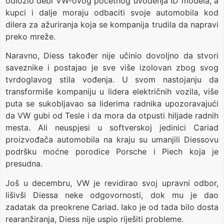
odložio debi VW-ovog početnog uvođenja ID modela, a
kupci i dalje moraju odbaciti svoje automobila kod
dilera za ažuriranja koja se kompanija trudila da napravi
preko mreže.
Naravno, Diess također nije učinio dovoljno da stvori
saveznike i postajao je sve više izolovan zbog svog
tvrdoglavog stila vođenja. U svom nastojanju da
transformiše kompaniju u lidera električnih vozila, više
puta se sukobljavao sa liderima radnika upozoravajući
da VW gubi od Tesle i da mora da otpusti hiljade radnih
mesta. Ali neuspjesi u softverskoj jedinici Cariad
proizvođača automobila na kraju su umanjili Diessovu
podršku moćne porodice Porsche i Piech koja je
presudna.
Još u decembru, VW je revidirao svoj upravni odbor,
lišivši Diessa neke odgovornosti, dok mu je dao
zadatak da preokrene Cariad. Iako je od tada bilo dosta
rearanžiranja, Diess nije uspio riješiti probleme.