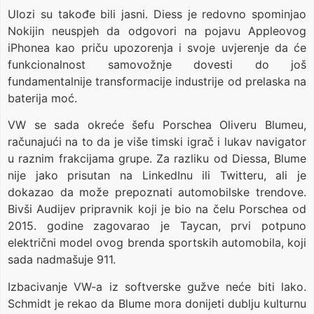
Ulozi su takođe bili jasni. Diess je redovno spominjao
Nokijin neuspjeh da odgovori na pojavu Appleovog
iPhonea kao priču upozorenja i svoje uvjerenje da će
funkcionalnost samovožnje dovesti do još
fundamentalnije transformacije industrije od prelaska na
baterija moć.
VW se sada okreće šefu Porschea Oliveru Blumeu,
računajući na to da je više timski igrač i lukav navigator
u raznim frakcijama grupe. Za razliku od Diessa, Blume
nije jako prisutan na LinkedInu ili Twitteru, ali je
dokazao da može prepoznati automobilske trendove.
Bivši Audijev pripravnik koji je bio na čelu Porschea od
2015. godine zagovarao je Taycan, prvi potpuno
električni model ovog brenda sportskih automobila, koji
sada nadmašuje 911.
Izbacivanje VW-a iz softverske gužve neće biti lako.
Schmidt je rekao da Blume mora donijeti dublju kulturnu