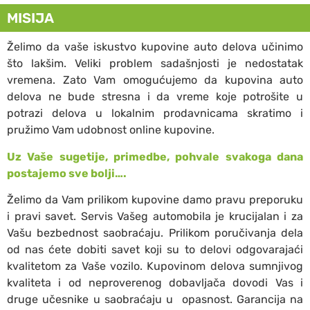
MISIJA
Želimo da vaše iskustvo kupovine auto delova učinimo
što lakšim. Veliki problem sadašnjosti je nedostatak
vremena. Zato Vam omogućujemo da kupovina auto
delova ne bude stresna i da vreme koje potrošite u
potrazi delova u lokalnim prodavnicama skratimo i
pružimo Vam udobnost online kupovine.
Uz Vaše sugetije, primedbe, pohvale svakoga dana
postajemo sve bolji….
Želimo da Vam prilikom kupovine damo pravu preporuku
i pravi savet. Servis Vašeg automobila je krucijalan i za
Vašu bezbednost saobraćaju. Prilikom poručivanja dela
od nas ćete dobiti savet koji su to delovi odgovarajaći
kvalitetom za Vaše vozilo. Kupovinom delova sumnjivog
kvaliteta i od neproverenog dobavljača dovodi Vas i
druge učesnike u saobraćaju u opasnost. Garancija na