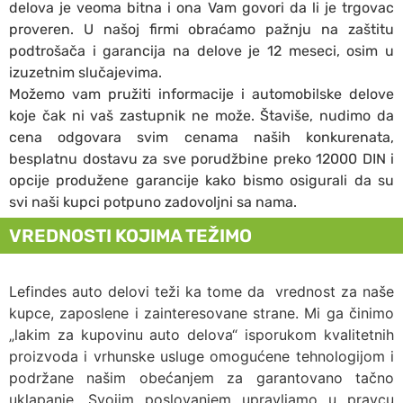
delova je veoma bitna i ona Vam govori da li je trgovac
proveren. U našoj firmi obraćamo pažnju na zaštitu
podtrošača i garancija na delove je 12 meseci, osim u
izuzetnim slučajevima.
Možemo vam pružiti informacije i automobilske delove
koje čak ni vaš zastupnik ne može. Štaviše, nudimo da
cena odgovara svim cenama naših konkurenata,
besplatnu dostavu za sve porudžbine preko 12000 DIN i
opcije produžene garancije kako bismo osigurali da su
svi naši kupci potpuno zadovoljni sa nama.
VREDNOSTI KOJIMA TEŽIMO
Lefindes auto delovi teži ka tome da vrednost za naše
kupce, zaposlene i zainteresovane strane. Mi ga činimo
„lakim za kupovinu auto delova“ isporukom kvalitetnih
proizvoda i vrhunske usluge omogućene tehnologijom i
podržane našim obećanjem za garantovano tačno
uklapanje. Svojim poslovanjem upravljamo u pravcu